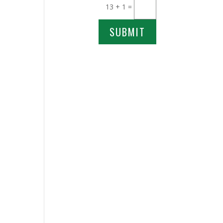
13 + 1
=
SUBMIT