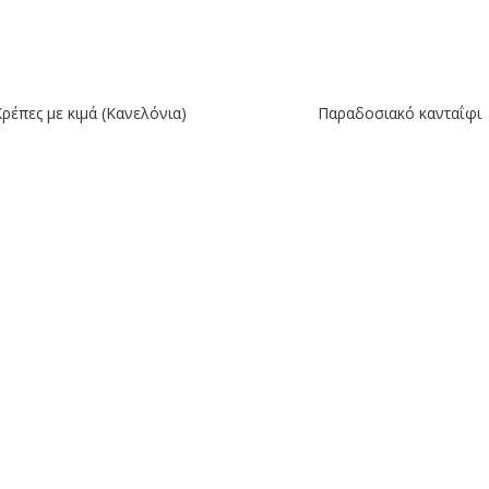
Κρέπες με κιμά (Κανελόνια)
Παραδοσιακό κανταΐφι