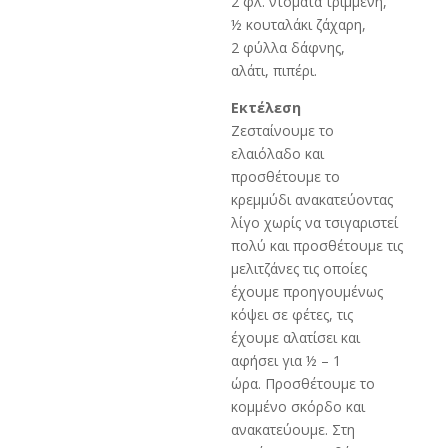
2 φλ. ντομάτα τριμμένη,
½ κουταλάκι ζάχαρη,
2 φύλλα δάφνης,
αλάτι, πιπέρι.
Εκτέλεση
Ζεσταίνουμε το
ελαιόλαδο και
προσθέτουμε το
κρεμμύδι ανακατεύοντας
λίγο χωρίς να τσιγαριστεί
πολύ και προσθέτουμε τις
μελιτζάνες τις οποίες
έχουμε προηγουμένως
κόψει σε φέτες, τις
έχουμε αλατίσει και
αφήσει για ½ – 1
ώρα. Προσθέτουμε το
κομμένο σκόρδο και
ανακατεύουμε. Στη